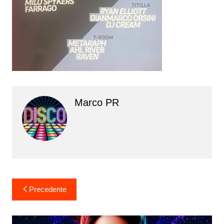
Marco PR
Navigazione
Precedente
articoli