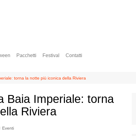
ween
Pacchetti
Festival
Contatti
Amsterdam Music Festival
Insound Festival
iale: torna la notte più iconica della Riviera
Sonus Festival
 Baia Imperiale: torna
Time Warp Festival
ella Riviera
Tomorrowland
Ultra Europe Music Festival
Eventi