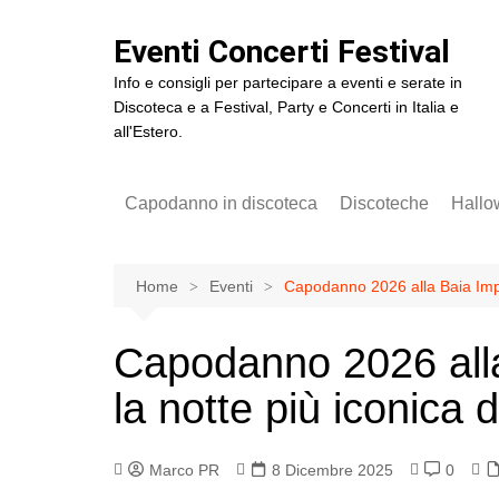
Salta
al
Eventi Concerti Festival
contenuto
Info e consigli per partecipare a eventi e serate in
Discoteca e a Festival, Party e Concerti in Italia e
all'Estero.
Capodanno in discoteca
Discoteche
Hallo
Capodanno Baia Imperiale
2025
Home
Eventi
Capodanno 2026 alla Baia Imper
Capodanno Cocorico
Amore Festival Roma
Capodanno 2026 alla
la notte più iconica d
Marco PR
8 Dicembre 2025
0