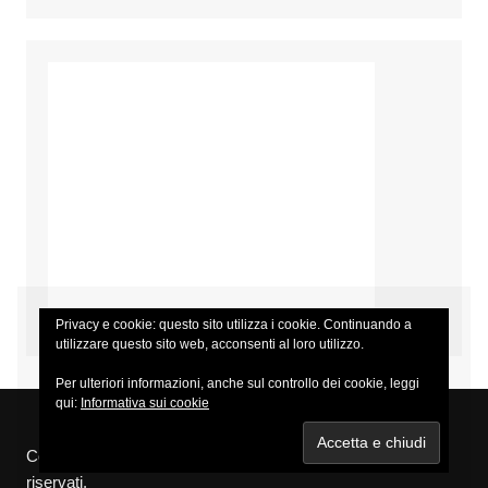
Privacy e cookie: questo sito utilizza i cookie. Continuando a
utilizzare questo sito web, acconsenti al loro utilizzo.
Per ulteriori informazioni, anche sul controllo dei cookie, leggi
qui:
Informativa sui cookie
Copyright © 2026 Eventi Concerti Festival. Tutti i diritti
riservati.