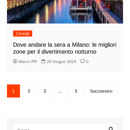
Consigli
Dove andare la sera a Milano: le migliori
zone per il divertimento notturno
Marco PR
26 Giugno 2024
0
Paginazione
1
2
3
…
5
Successivo
degli
articoli