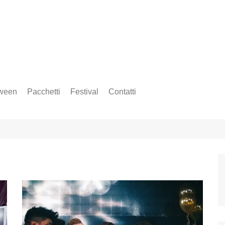
ween
Pacchetti
Festival
Contatti
Amsterdam Music Festival
Insound Festival
Sonus Festival
Time Warp Festival
Tomorrowland
Ultra Europe Music Festival