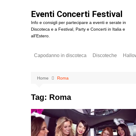
Salta
al
Eventi Concerti Festival
contenuto
Info e consigli per partecipare a eventi e serate in
Discoteca e a Festival, Party e Concerti in Italia e
all'Estero.
Capodanno in discoteca
Discoteche
Hallo
Capodanno Baia Imperiale
2025
Home
Roma
Capodanno Cocorico
Amore Festival Roma
Tag:
Roma