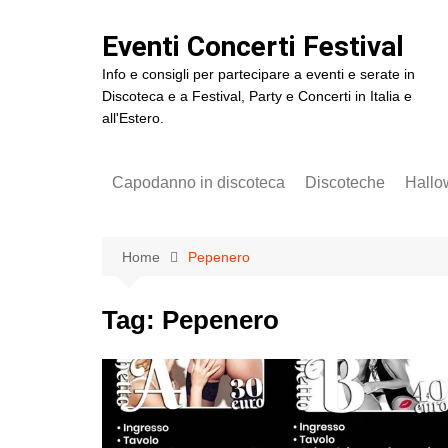
Salta
al
Eventi Concerti Festival
contenuto
Info e consigli per partecipare a eventi e serate in
Discoteca e a Festival, Party e Concerti in Italia e
all'Estero.
Capodanno in discoteca
Discoteche
Hallo
Capodanno Baia Imperiale
2025
Home
Pepenero
Capodanno Cocorico
Amore Festival Roma
Tag:
Pepenero