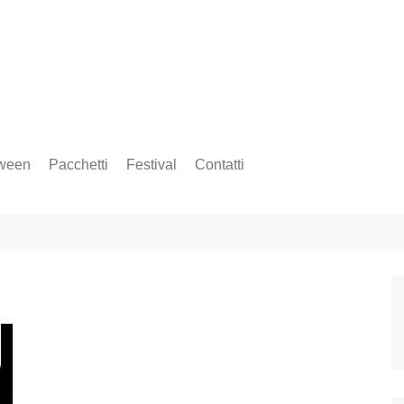
ween
Pacchetti
Festival
Contatti
Amsterdam Music Festival
Insound Festival
Sonus Festival
Time Warp Festival
Tomorrowland
Ultra Europe Music Festival